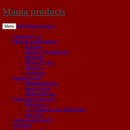
Mama products
Zum Inhalt springen
Menü
Madonna to go
Objekte und Skulpturen
Knochen
Magische Wandobjekte
Mandalas
Mother of Pearl
Schürzen
Toastbrote
Inszenierungen
Damenaufrüstung
Heidekönigin
Muttersöhnchen
Untragbare Tragwaren
Mittendrin…
Accessoires aus der Modenschau
Die DVD
Getragen & Geweiht
Souvenirs