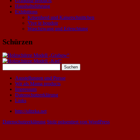
Grandma products
Haushaltsführung
Exhibitions
Krisenherd und Kaiserschnittchen
Vive le boudoir
Waschzwang und Erleuchtung
Schürzen
Suchen
nach:
Ausstellungen und Presse
Wir als Mama products
Impressum
Datenschutzerklärung
Links
http://ulitzka.net
Datenschutzerklärung
Stolz präsentiert von WordPress