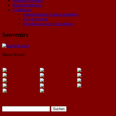
Grandma products
Haushaltsführung
Exhibitions
Krisenherd und Kaiserschnittchen
Vive le boudoir
Waschzwang und Erleuchtung
Souvenirs
Mama Kissen
Suchen
nach: