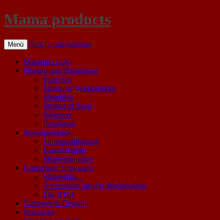
Mama products
Zum Inhalt springen
Menü
Madonna to go
Objekte und Skulpturen
Knochen
Magische Wandobjekte
Mandalas
Mother of Pearl
Schürzen
Toastbrote
Inszenierungen
Damenaufrüstung
Heidekönigin
Muttersöhnchen
Untragbare Tragwaren
Mittendrin…
Accessoires aus der Modenschau
Die DVD
Getragen & Geweiht
Souvenirs